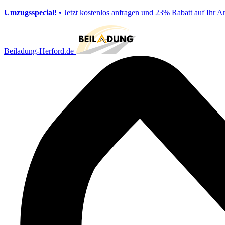
Umzugsspecial!
• Jetzt kostenlos anfragen und 23% Rabatt auf Ihr A
Beiladung-Herford.de