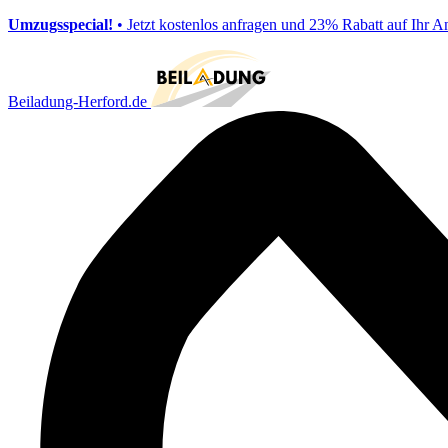
Umzugsspecial!
• Jetzt kostenlos anfragen und 23% Rabatt auf Ihr A
Beiladung-Herford.de