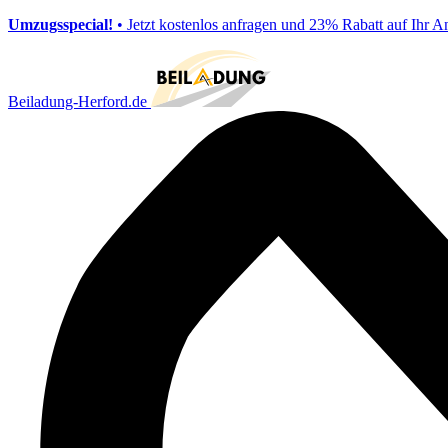
Umzugsspecial!
• Jetzt kostenlos anfragen und 23% Rabatt auf Ihr A
Beiladung-Herford.de